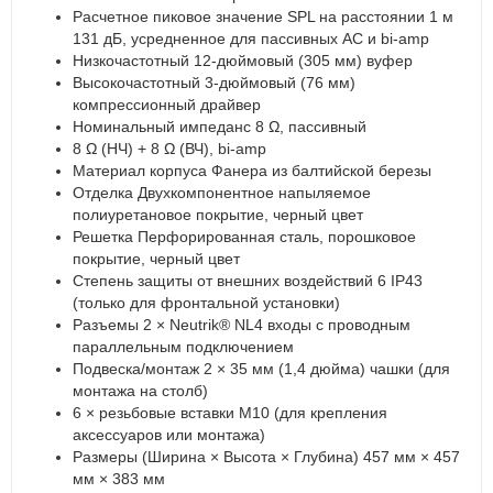
Расчетное пиковое значение SPL на расстоянии 1 м
131 дБ, усредненное для пассивных АС и bi-amp
Низкочастотный 12-дюймовый (305 мм) вуфер
Высокочастотный 3-дюймовый (76 мм)
компрессионный драйвер
Номинальный импеданс 8 Ω, пассивный
8 Ω (НЧ) + 8 Ω (ВЧ), bi-amp
Материал корпуса Фанера из балтийской березы
Отделка Двухкомпонентное напыляемое
полиуретановое покрытие, черный цвет
Решетка Перфорированная сталь, порошковое
покрытие, черный цвет
Степень защиты от внешних воздействий 6 IP43
(только для фронтальной установки)
Разъемы 2 × Neutrik® NL4 входы с проводным
параллельным подключением
Подвеска/монтаж 2 × 35 мм (1,4 дюйма) чашки (для
монтажа на столб)
6 × резьбовые вставки M10 (для крепления
аксессуаров или монтажа)
Размеры (Ширина × Высота × Глубина) 457 мм × 457
мм × 383 мм