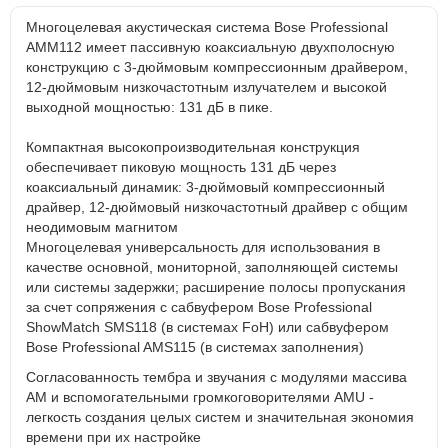
Многоцелевая акустическая система Bose Professional
AMM112 имеет пассивную коаксиальную двухполосную
конструкцию с 3-дюймовым компрессионным драйвером,
12-дюймовым низкочастотным излучателем и высокой
выходной мощностью: 131 дБ в пике.
Компактная высокопроизводительная конструкция
обеспечивает пиковую мощность 131 дБ через
коаксиальный динамик: 3-дюймовый компрессионный
драйвер, 12-дюймовый низкочастотный драйвер с общим
неодимовым магнитом
Многоцелевая универсальность для использования в
качестве основной, мониторной, заполняющей системы
или системы задержки; расширение полосы пропускания
за счет сопряжения с сабвуфером Bose Professional
ShowMatch SMS118 (в системах FoH) или сабвуфером
Bose Professional AMS115 (в системах заполнения)
Согласованность тембра и звучания с модулями массива
AM и вспомогательными громкоговорителями AMU -
легкость создания целых систем и значительная экономия
времени при их настройке